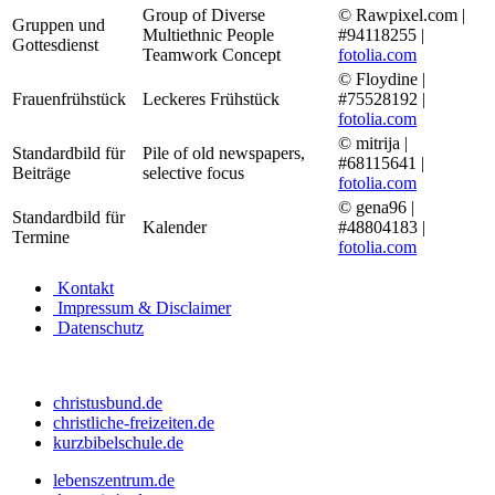
Group of Diverse
© Rawpixel.com |
Gruppen und
Multiethnic People
#94118255 |
Gottesdienst
Teamwork Concept
fotolia.com
© Floydine |
Frauenfrühstück
Leckeres Frühstück
#75528192 |
fotolia.com
© mitrija |
Standardbild für
Pile of old newspapers,
#68115641 |
Beiträge
selective focus
fotolia.com
© gena96 |
Standardbild für
Kalender
#48804183 |
Termine
fotolia.com
Kontakt
Impressum & Disclaimer
Datenschutz
christusbund.de
christliche-freizeiten.de
kurzbibelschule.de
lebenszentrum.de