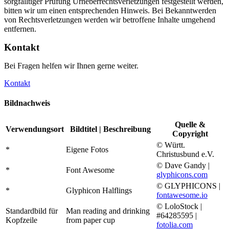
sorgfälltiger Prüfung Urheberrechtsverletzungen festgestellt werden,
bitten wir um einen entsprechenden Hinweis. Bei Bekanntwerden
von Rechtsverletzungen werden wir betroffene Inhalte umgehend
entfernen.
Kontakt
Bei Fragen helfen wir Ihnen gerne weiter.
Kontakt
Bildnachweis
Quelle &
Verwendungsort
Bildtitel | Beschreibung
Copyright
© Württ.
*
Eigene Fotos
Christusbund e.V.
© Dave Gandy |
*
Font Awesome
glyphicons.com
© GLYPHICONS |
*
Glyphicon Halflings
fontawesome.io
© LoloStock |
Standardbild für
Man reading and drinking
#64285595 |
Kopfzeile
from paper cup
fotolia.com